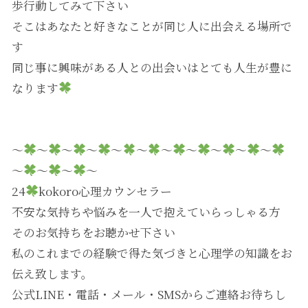
歩行動してみて下さい
そこはあなたと好きなことが同じ人に出会える場所で
す
同じ事に興味がある人との出会いはとても人生が豊に
なります
～
～
～
～
～
～
～
～
～
～
～
～
～
～
～
24
kokoro心理カウンセラー
不安な気持ちや悩みを一人で抱えていらっしゃる方
そのお気持ちをお聴かせ下さい
私のこれまでの経験で得た気づきと心理学の知識をお
伝え致します。
公式LINE・電話・メール・SMSからご連絡お待ちし