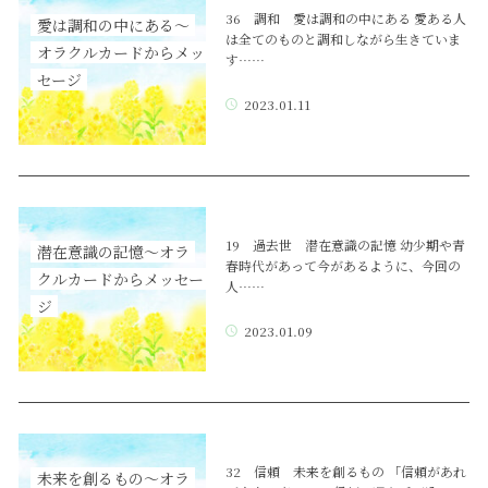
36 調和 愛は調和の中にある 愛ある人
愛は調和の中にある～
は全てのものと調和しながら生きていま
オラクルカードからメッ
す……
セージ
2023.01.11
19 過去世 潜在意識の記憶 幼少期や青
潜在意識の記憶～オラ
春時代があって今があるように、今回の
クルカードからメッセー
人……
ジ
2023.01.09
32 信頼 未来を創るもの 「信頼があれ
未来を創るもの～オラ