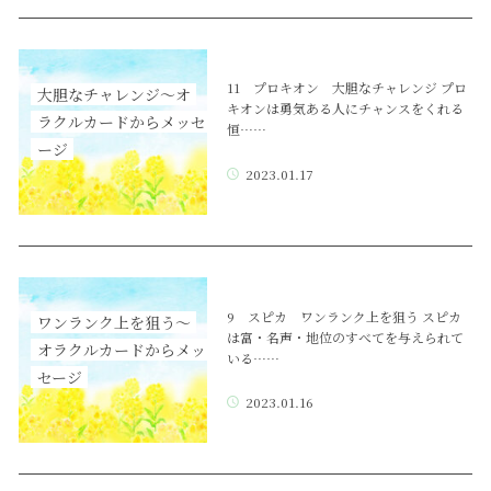
11 プロキオン 大胆なチャレンジ プロ
大胆なチャレンジ～オ
キオンは勇気ある人にチャンスをくれる
ラクルカードからメッセ
恒……
ージ
2023.01.17
9 スピカ ワンランク上を狙う スピカ
ワンランク上を狙う～
は富・名声・地位のすべてを与えられて
オラクルカードからメッ
いる……
セージ
2023.01.16